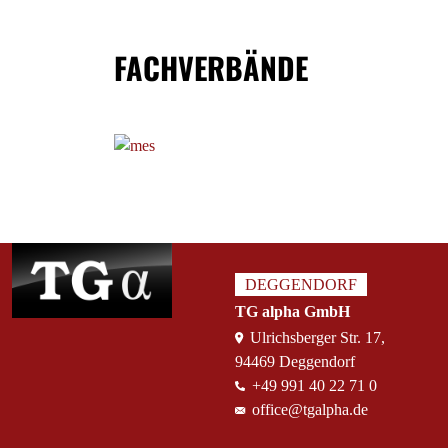
FACHVERBÄNDE
DEGGENDORF
TG alpha GmbH
Ulrichsberger Str. 17,
94469 Deggendorf
+49 991 40 22 71 0
office@tgalpha.de