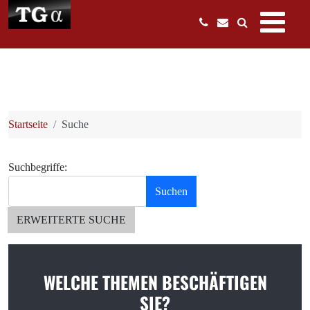
Startseite
Suche
Suchformular
Suchbegriffe:
Suchen
Type 2 or more characters for results.
ERWEITERTE SUCHE
WELCHE THEMEN BESCHÄFTIGEN
SIE?